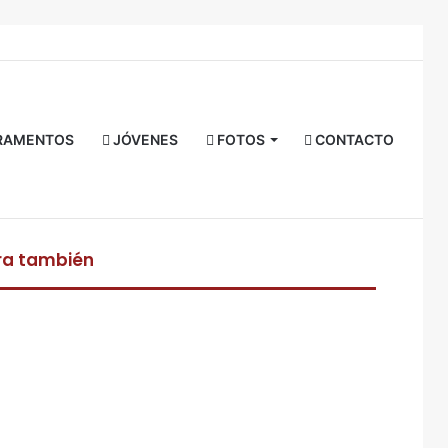
Facebook
Twitter
YouTube
Instagram
RSS
Acceso
Buscar
por
RAMENTOS
JÓVENES
FOTOS
CONTACTO
ra también