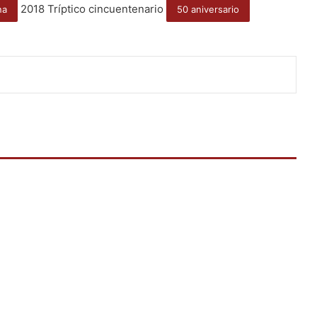
2018 Tríptico cincuentenario
na
50 aniversario