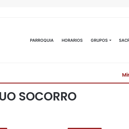
PARROQUIA
HORARIOS
GRUPOS
SAC
Mi
C
e
TUO SOCORRO
r
r
a
r