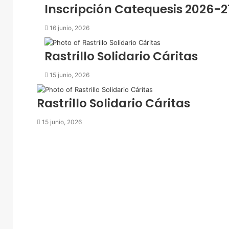
Inscripción Catequesis 2026-2
o
e
16 junio, 2026
l
e
c
Rastrillo Solidario Cáritas
t
r
15 junio, 2026
ó
n
Rastrillo Solidario Cáritas
i
c
15 junio, 2026
o