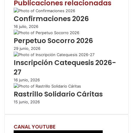
Publicaciones relacionadas
b
t
s
a
i
o
e
A
r
m
o
r
p
t
i
Confirmaciones 2026
k
p
i
r
16 julio, 2026
r
p
Perpetuo Socorro 2026
o
r
29 junio, 2026
c
o
Inscripción Catequesis 2026-
r
27
r
e
16 junio, 2026
o
e
Rastrillo Solidario Cáritas
l
e
15 junio, 2026
c
t
r
CANAL YOUTUBE
ó
n