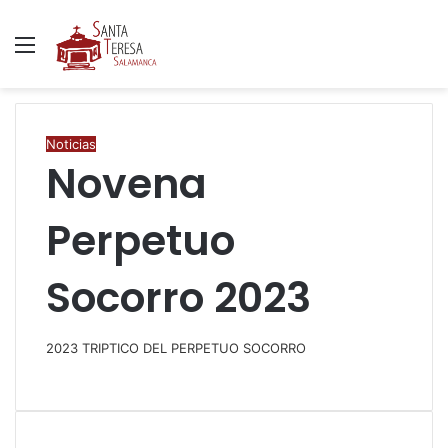
Menú
B
p
Noticias
Novena
Perpetuo
Socorro 2023
2023 TRIPTICO DEL PERPETUO SOCORRO
F
T
W
C
I
a
w
h
o
m
c
i
a
m
p
e
t
t
p
r