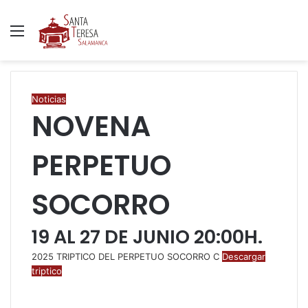
Menú
B
p
Noticias
NOVENA
PERPETUO
SOCORRO
19 AL 27 DE JUNIO 20:00H.
2025 TRIPTICO DEL PERPETUO SOCORRO C
Descargar
triptico
F
T
W
C
I
a
w
h
o
m