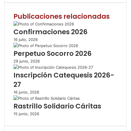
c
i
a
m
p
e
t
t
p
r
Publicaciones relacionadas
b
t
s
a
i
o
e
A
r
m
o
r
p
t
i
Confirmaciones 2026
k
p
i
r
16 julio, 2026
r
p
Perpetuo Socorro 2026
o
r
29 junio, 2026
c
o
Inscripción Catequesis 2026-
r
27
r
e
16 junio, 2026
o
e
Rastrillo Solidario Cáritas
l
e
15 junio, 2026
c
t