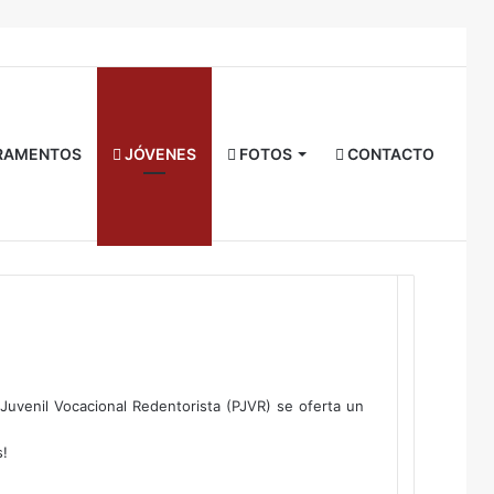
Facebook
Twitter
YouTube
Instagram
RSS
Acceso
Buscar
por
RAMENTOS
JÓVENES
FOTOS
CONTACTO
 Juvenil Vocacional Redentorista (PJVR) se oferta un
s!