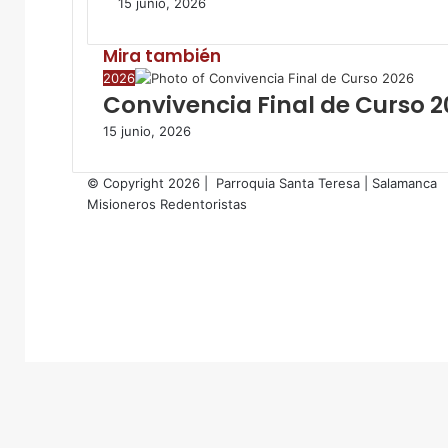
15 junio, 2026
l
e
Mira también
c
t
C
2026
r
Convivencia Final de Curso 
e
ó
r
15 junio, 2026
n
r
i
a
c
© Copyright 2026 | Parroquia Santa Teresa | Salamanca
r
o
Misioneros Redentoristas
Facebook
Twitter
YouTube
Instagram
RSS
Facebook
Twitter
WhatsApp
Telegram
Botón
volver
arriba