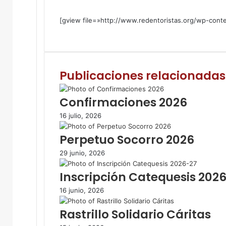
[gview file=»http://www.redentoristas.org/wp-con
F
T
W
C
I
a
w
h
o
m
c
i
a
m
p
e
t
t
p
r
Publicaciones relacionadas
b
t
s
a
i
o
e
A
r
m
o
r
p
t
i
Confirmaciones 2026
k
p
i
r
16 julio, 2026
r
p
Perpetuo Socorro 2026
o
r
29 junio, 2026
c
o
Inscripción Catequesis 202
r
r
16 junio, 2026
e
Rastrillo Solidario Cáritas
o
e