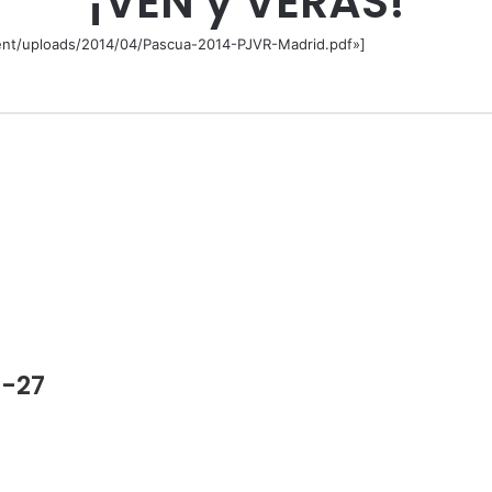
¡VEN y VERÁS!
tent/uploads/2014/04/Pascua-2014-PJVR-Madrid.pdf»]
6-27