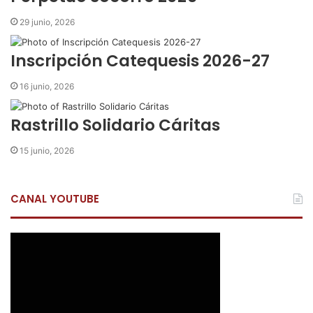
o
29 junio, 2026
r
r
Inscripción Catequesis 2026-27
e
o
16 junio, 2026
e
l
e
Rastrillo Solidario Cáritas
c
t
15 junio, 2026
r
ó
n
CANAL YOUTUBE
i
c
o