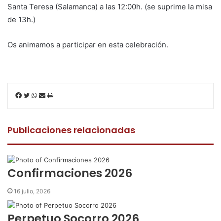
Santa Teresa (Salamanca) a las 12:00h. (se suprime la misa
de 13h.)
Os animamos a participar en esta celebración.
F
T
W
C
I
a
w
h
o
m
c
i
a
m
p
e
t
t
p
r
Publicaciones relacionadas
b
t
s
a
i
o
e
A
r
m
o
r
p
t
i
k
p
i
r
Confirmaciones 2026
r
p
16 julio, 2026
o
r
Perpetuo Socorro 2026
c