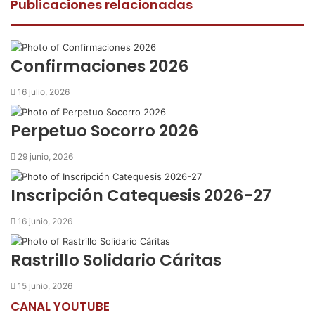
e
t
t
p
r
Publicaciones relacionadas
b
t
s
a
i
o
e
A
r
m
o
r
p
t
i
k
p
i
r
Confirmaciones 2026
r
p
16 julio, 2026
o
r
Perpetuo Socorro 2026
c
o
29 junio, 2026
r
r
Inscripción Catequesis 2026-27
e
o
16 junio, 2026
e
l
e
Rastrillo Solidario Cáritas
c
t
15 junio, 2026
r
CANAL YOUTUBE
ó