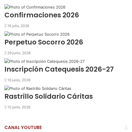
o
r
p
t
i
k
p
i
r
Confirmaciones 2026
r
p
16 julio, 2026
o
r
Perpetuo Socorro 2026
c
o
29 junio, 2026
r
r
Inscripción Catequesis 2026-27
e
o
16 junio, 2026
e
l
e
Rastrillo Solidario Cáritas
c
t
15 junio, 2026
r
ó
n
CANAL YOUTUBE
i