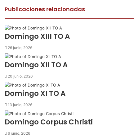
c
i
a
m
p
e
t
t
p
r
Publicaciones relacionadas
b
t
s
a
i
o
e
A
r
m
o
r
p
t
i
k
p
i
r
Domingo XIII TO A
r
p
26 junio, 2026
o
r
Domingo XII TO A
c
o
20 junio, 2026
r
r
Domingo XI TO A
e
o
13 junio, 2026
e
l
e
Domingo Corpus Christi
c
t
6 junio, 2026
r