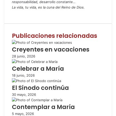
responsabilidad, desarrollo constante…
La vida, tu vida, es la cuna del Reino de Dios.
F
T
W
C
I
a
w
h
o
m
c
i
a
m
p
e
t
t
p
r
Publicaciones relacionadas
b
t
s
a
i
o
e
A
r
m
o
r
p
t
i
Creyentes en vacaciones
k
p
i
r
28 junio, 2026
r
p
Celebrar a María
o
r
18 junio, 2026
c
o
El Sínodo continúa
r
r
30 mayo, 2026
e
Contemplar a María
o
e
5 mayo, 2026
l