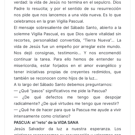
verdad: la vida de Jesús no termina en el sepulcro. Dios
Padre lo resucita; y por el sentido de su resurrección
nos pide que nos lancemos a una vida nueva. Es lo que
celebramos en la gran Vigilia Pascual.
El mensaje sobresaliente del Sábado Santo, abierto a la
solemne Vigilia Pascual, es que Dios quiere vitalidad sin
recortes, personalidad convertida, “Tierra Nueva”… La
vida de Jesús fue un empeño por arreglar este mundo.
Nos dejó consignas, testimonio… Y nos encomendó
continuar la tarea. Para ello hemos de entender su
misericordia, estar forjados en el amor evangélico y
tener iniciativas propias de creyentes redimidos, que
también se reconocen como hijos de la luz…
A lo largo del Sábado Santo debemos preguntarnos:
— ¿Qué “pasos” significativos me pide la Pascua?
— ¿De qué defectos me tengo que despojar
radicalmente? ¿De qué virtudes me tengo que revestir?
— ¿Qué he de hacer para que la Pascua me ayude a vivir
intensamente como cristiano?
PASCUA: el “reto” de la VIDA SANA
Jesús Salvador da luz a nuestra esperanza. Los
cristianos reconocemos su resurrección y valoramos con