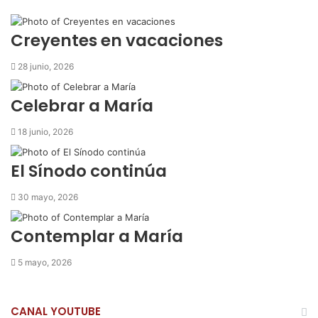
o
e
A
r
m
o
r
p
t
i
k
p
i
r
Creyentes en vacaciones
r
p
28 junio, 2026
o
r
Celebrar a María
c
o
18 junio, 2026
r
r
El Sínodo continúa
e
o
30 mayo, 2026
e
l
e
Contemplar a María
c
t
5 mayo, 2026
r
ó
n
CANAL YOUTUBE
i