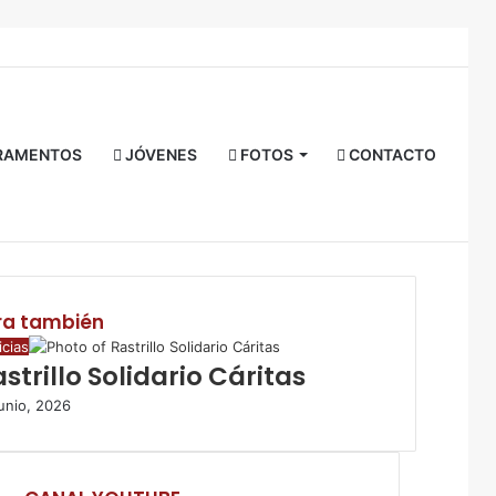
Facebook
Twitter
YouTube
Instagram
RSS
Acceso
Buscar
por
RAMENTOS
JÓVENES
FOTOS
CONTACTO
ra también
icias
strillo Solidario Cáritas
junio, 2026