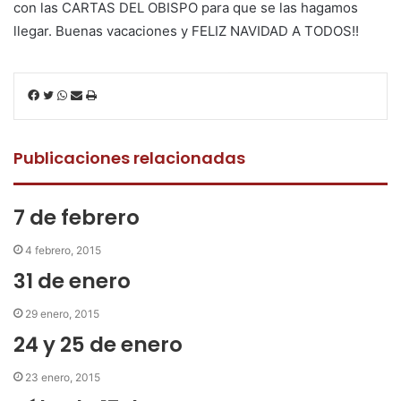
con las CARTAS DEL OBISPO para que se las hagamos
llegar. Buenas vacaciones y FELIZ NAVIDAD A TODOS!!
F
T
W
C
I
a
w
h
o
m
c
i
a
m
p
e
t
t
p
r
Publicaciones relacionadas
b
t
s
a
i
o
e
A
r
m
o
r
p
t
i
7 de febrero
k
p
i
r
r
4 febrero, 2015
p
31 de enero
o
r
29 enero, 2015
c
24 y 25 de enero
o
r
23 enero, 2015
r
e