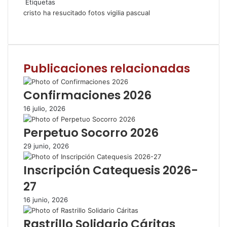
Etiquetas
cristo ha resucitado
fotos
vigilia pascual
F
T
W
C
I
a
w
h
o
m
c
i
a
m
p
e
t
t
p
r
Publicaciones relacionadas
b
t
s
a
i
o
e
A
r
m
o
r
p
t
i
Confirmaciones 2026
k
p
i
r
16 julio, 2026
r
p
Perpetuo Socorro 2026
o
r
29 junio, 2026
c
o
Inscripción Catequesis 2026-
r
27
r
e
16 junio, 2026
o
e
Rastrillo Solidario Cáritas
l