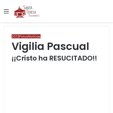
Menú
B
p
2013
Fotos
Noticias
Vigilia Pascual
¡¡Cristo ha RESUCITADO!!