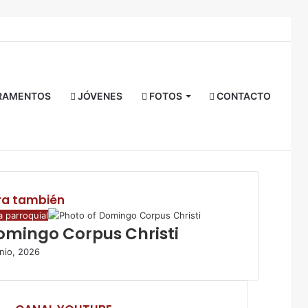
Facebook
Twitter
YouTube
Instagram
RSS
Acceso
Buscar
por
RAMENTOS
JÓVENES
FOTOS
CONTACTO
ra también
a parroquial
omingo Corpus Christi
unio, 2026