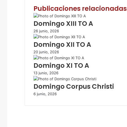
e
t
t
p
r
Publicaciones relacionadas
b
t
s
a
i
o
e
A
r
m
o
r
p
t
i
Domingo XIII TO A
k
p
i
r
26 junio, 2026
r
p
Domingo XII TO A
o
r
20 junio, 2026
c
o
Domingo XI TO A
r
r
13 junio, 2026
e
Domingo Corpus Christi
o
e
6 junio, 2026
l
e
c
t
r
ó