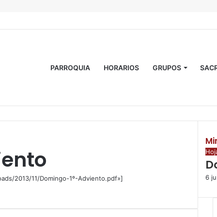
PARROQUIA
HORARIOS
GRUPOS
SAC
Mi
iento
C
Hoj
D
e
r
6 j
loads/2013/11/Domingo-1º-Adviento.pdf»]
r
a
r