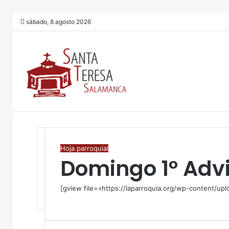
sábado, 8 agosto 2026
Hoja parroquial
Domingo 1º Adv
[gview file=»https://laparroquia.org/wp-content/up
F
T
W
C
I
a
w
h
o
m
c
i
a
m
p