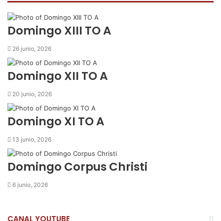
o
e
A
r
m
o
r
p
t
i
k
p
i
r
Domingo XIII TO A
r
p
26 junio, 2026
o
r
Domingo XII TO A
c
o
20 junio, 2026
r
r
Domingo XI TO A
e
o
13 junio, 2026
e
l
e
Domingo Corpus Christi
c
t
6 junio, 2026
r
ó
n
CANAL YOUTUBE