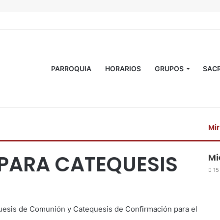
PARROQUIA
HORARIOS
GRUPOS
SAC
Mi
C
e
 PARA CATEQUESIS
Mi
r
r
15
a
r
quesis de Comunión y Catequesis de Confirmación para el