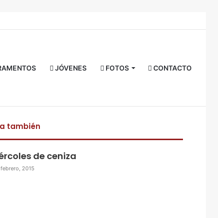
Facebook
Twitter
YouTube
Instagram
RSS
Acceso
Buscar
por
RAMENTOS
JÓVENES
FOTOS
CONTACTO
ra también
ércoles de ceniza
 febrero, 2015