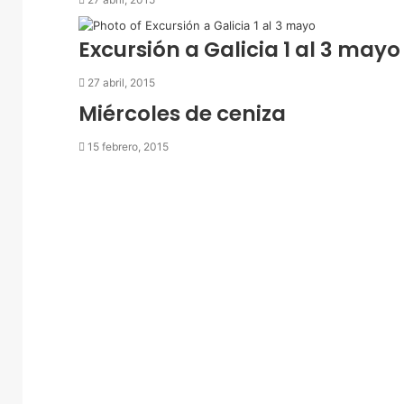
r
e
Excursión a Galicia 1 al 3 mayo
o
e
27 abril, 2015
l
e
Miércoles de ceniza
c
t
15 febrero, 2015
r
ó
n
i
c
o