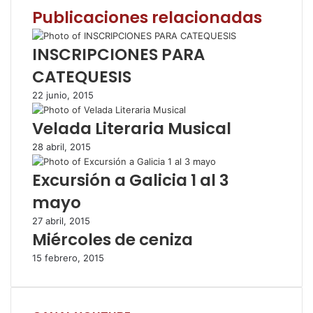
Publicaciones relacionadas
b
t
s
a
i
o
e
A
r
m
o
r
p
t
i
INSCRIPCIONES PARA
k
p
i
r
CATEQUESIS
r
p
22 junio, 2015
o
r
Velada Literaria Musical
c
o
28 abril, 2015
r
Excursión a Galicia 1 al 3
r
e
mayo
o
e
27 abril, 2015
Miércoles de ceniza
l
e
15 febrero, 2015
c
t
r
ó