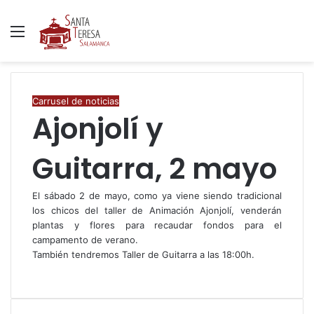
Menú
B
p
Carrusel de noticias
Ajonjolí y
Guitarra, 2 mayo
El sábado 2 de mayo, como ya viene siendo tradicional
los chicos del taller de Animación Ajonjolí, venderán
plantas y flores para recaudar fondos para el
campamento de verano.
También tendremos Taller de Guitarra a las 18:00h.
F
T
W
C
I
a
w
h
o
m
c
i
a
m
p
e
t
t
p
r