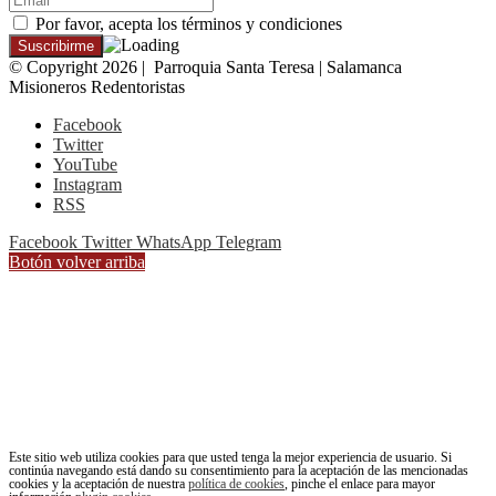
Por favor, acepta los términos y condiciones
© Copyright 2026 | Parroquia Santa Teresa | Salamanca
Misioneros Redentoristas
Facebook
Twitter
YouTube
Instagram
RSS
Facebook
Twitter
WhatsApp
Telegram
Botón volver arriba
Este sitio web utiliza cookies para que usted tenga la mejor experiencia de usuario. Si
continúa navegando está dando su consentimiento para la aceptación de las mencionadas
cookies y la aceptación de nuestra
política de cookies
, pinche el enlace para mayor