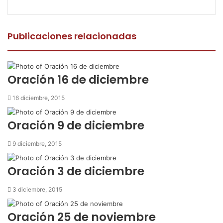
F
T
W
C
I
a
w
h
o
m
c
i
a
m
p
e
t
t
p
r
Publicaciones relacionadas
b
t
s
a
i
o
e
A
r
m
o
r
p
t
i
k
p
i
r
Oración 16 de diciembre
r
p
16 diciembre, 2015
o
r
Oración 9 de diciembre
c
o
9 diciembre, 2015
r
r
Oración 3 de diciembre
e
o
3 diciembre, 2015
e
l
e
Oración 25 de noviembre
c