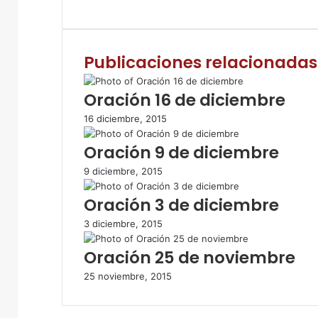
a
w
h
o
m
c
i
a
m
p
e
t
t
p
r
Publicaciones relacionadas
b
t
s
a
i
o
e
A
r
m
o
r
p
t
i
Oración 16 de diciembre
k
p
i
r
16 diciembre, 2015
r
p
Oración 9 de diciembre
o
r
9 diciembre, 2015
c
o
Oración 3 de diciembre
r
r
3 diciembre, 2015
e
Oración 25 de noviembre
o
e
25 noviembre, 2015
l
e
c