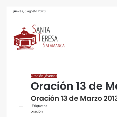
jueves, 6 agosto 2026
Oración jóvenes
Oración 13 de M
Oración 13 de Marzo 201
Etiquetas
oración
F
T
W
C
I