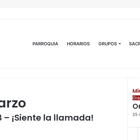
PARROQUIA
HORARIOS
GRUPOS
SAC
Mi
arzo
C
Ora
O
e
r
3
– ¡Siente la llamada!
25 
r
a
r