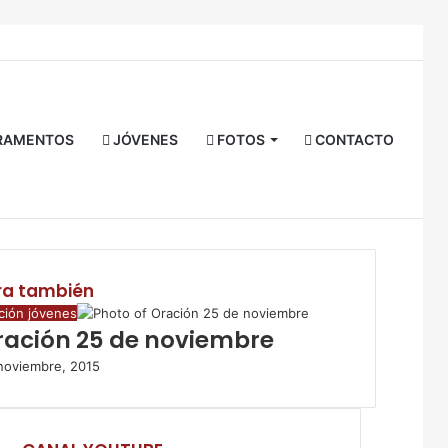
Facebook
Twitter
YouTube
Instagram
RSS
Acceso
Buscar
por
RAMENTOS
JÓVENES
FOTOS
CONTACTO
ra también
ción jóvenes
ración 25 de noviembre
noviembre, 2015