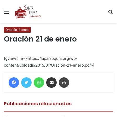
Menú
B
p
Oración jóvenes
Oración 21 de enero
[gview file=»https://laparroquia.org/wp-
content/uploads/2015/01/Oración-21-enero.pdf»]
Facebook
Twitter
WhatsApp
Compartir por correo electrónico
Imprimir
Publicaciones relacionadas