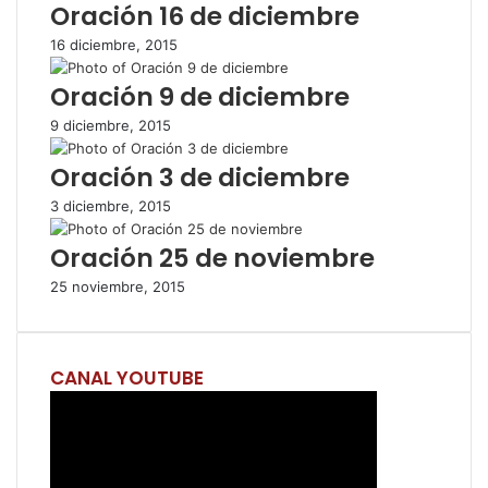
Oración 16 de diciembre
k
p
i
r
16 diciembre, 2015
r
p
Oración 9 de diciembre
o
r
9 diciembre, 2015
c
o
Oración 3 de diciembre
r
r
3 diciembre, 2015
e
Oración 25 de noviembre
o
e
25 noviembre, 2015
l
e
c
t
CANAL YOUTUBE
r
ó
n
i
c