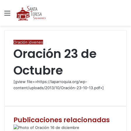
Menú
B
p
Oración jóvenes
Oración 23 de
Octubre
[gview file=»https://laparroquia.org/wp-
content/uploads/2013/10/Oración-23-10-13.pdf»]
F
T
W
C
I
a
w
h
o
m
c
i
a
m
p
e
t
t
p
r
Publicaciones relacionadas
b
t
s
a
i
o
e
A
r
m
o
r
p
t
i