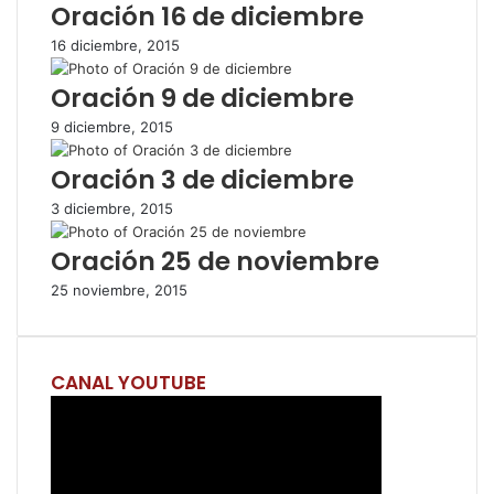
Oración 16 de diciembre
k
p
i
r
16 diciembre, 2015
r
p
Oración 9 de diciembre
o
r
9 diciembre, 2015
c
o
Oración 3 de diciembre
r
r
3 diciembre, 2015
e
Oración 25 de noviembre
o
e
25 noviembre, 2015
l
e
c
t
CANAL YOUTUBE
r
ó
n
i
c