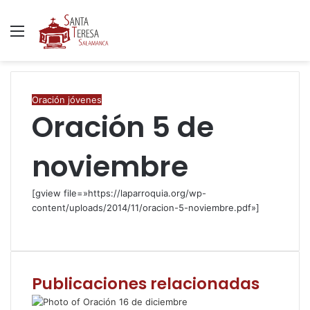
Menú
B
p
Oración jóvenes
Oración 5 de
noviembre
[gview file=»https://laparroquia.org/wp-
content/uploads/2014/11/oracion-5-noviembre.pdf»]
F
T
W
C
I
a
w
h
o
m
c
i
a
m
p
e
t
t
p
r
Publicaciones relacionadas
b
t
s
a
i
o
e
A
r
m
o
r
p
t
i