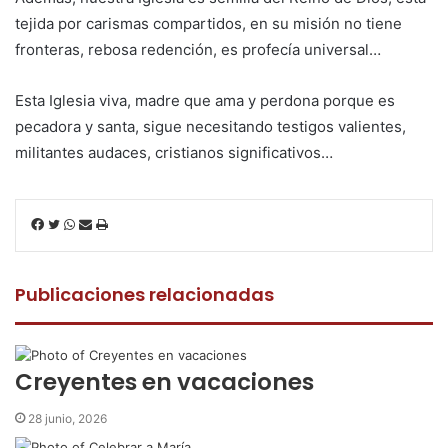
tejida por carismas compartidos, en su misión no tiene
fronteras, rebosa redención, es profecía universal…
Esta Iglesia viva, madre que ama y perdona porque es
pecadora y santa, sigue necesitando testigos valientes,
militantes audaces, cristianos significativos…
F
T
W
C
I
a
w
h
o
m
c
i
a
m
p
e
t
t
p
r
Publicaciones relacionadas
b
t
s
a
i
o
e
A
r
m
o
r
p
t
i
k
p
i
r
Creyentes en vacaciones
r
p
28 junio, 2026
o