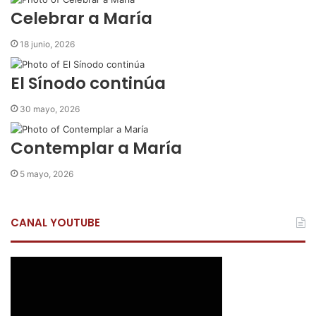
r
Celebrar a María
c
o
18 junio, 2026
r
r
El Sínodo continúa
e
o
30 mayo, 2026
e
l
e
Contemplar a María
c
t
5 mayo, 2026
r
ó
n
CANAL YOUTUBE
i
c
o