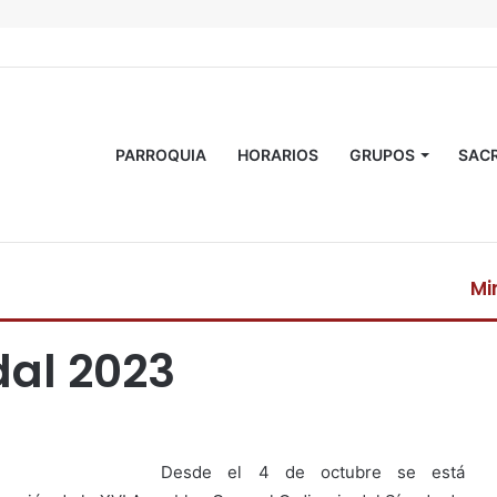
PARROQUIA
HORARIOS
GRUPOS
SAC
Mi
C
e
al 2023
r
r
a
r
Desde el 4 de octubre se está