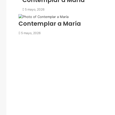
Contemplar a María
t
r
5 mayo, 2026
ó
n
Contemplar a María
i
c
5 mayo, 2026
o