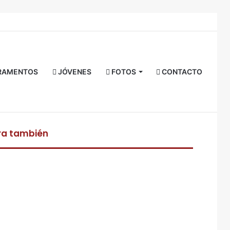
Facebook
Twitter
YouTube
Instagram
RSS
Acceso
Buscar
por
RAMENTOS
JÓVENES
FOTOS
CONTACTO
ra también