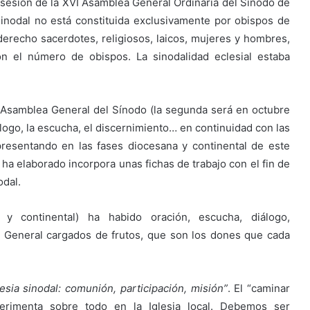
a sesión de la XVI Asamblea General Ordinaria del Sínodo de
inodal no está constituida exclusivamente por obispos de
erecho sacerdotes, religiosos, laicos, mujeres y hombres,
 el número de obispos. La sinodalidad eclesial estaba
 Asamblea General del Sínodo (la segunda será en octubre
álogo, la escucha, el discernimiento… en continuidad con las
resentando en las fases diocesana y continental de este
ha elaborado incorpora unas fichas de trabajo con el fin de
odal.
 y continental) ha habido oración, escucha, diálogo,
 General cargados de frutos, que son los dones que cada
esia sinodal: comunión, participación, misión”
. El “caminar
xperimenta sobre todo en la Iglesia local. Debemos ser